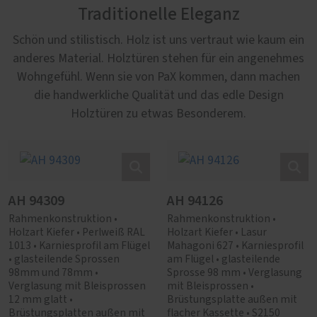
Traditionelle Eleganz
Schön und stilistisch. Holz ist uns vertraut wie kaum ein
anderes Material. Holztüren stehen für ein angenehmes
Wohngefühl. Wenn sie von PaX kommen, dann machen
die handwerkliche Qualität und das edle Design
Holztüren zu etwas Besonderem.
AH 94309
AH 94126
Rahmenkonstruktion •
Rahmenkonstruktion •
Holzart Kiefer • Perlweiß RAL
Holzart Kiefer • Lasur
1013 • Karniesprofil am Flügel
Mahagoni 627 • Karniesprofil
• glasteilende Sprossen
am Flügel • glasteilende
98mm und 78mm •
Sprosse 98 mm • Verglasung
Verglasung mit Bleisprossen
mit Bleisprossen •
12 mm glatt •
Brüstungsplatte außen mit
Brüstungsplatten außen mit
flacher Kassette • S2150