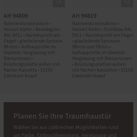
AH 94809
AH 94819
Rahmenkonstruktion •
Rahmenkonstruktion •
Holzart Kiefer • Resedagrün
Holzart Kiefer • Stahlblau RAL
RAL 6011 • Karniesprofil am
5011 • Karniesprofil am Flügel
Flügel • glasteilende Sprosse
• glasteilende Sprossen
98 mm • Aufbauprofile im
98mm und 78mm •
Glasfeld • Verglasung mit
Aufbauprofile im Glasfeld •
Bleisprossen •
Verglasung mit Bleisprossen
Brüstungsplatte außen mit
• Brüstungsplatten außen
flacher Kassette • S2150
mit flachen Kassetten • S2150
Edelstahl-Knauf
Edelstahl-Knauf
Planen Sie Ihre Traumhaustür
Wählen Sie aus zahlreichen Möglichkeiten rund
um Farbe, Einbruchhemmung, Verglasung und