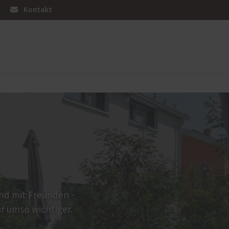
Kontakt
PaX Balkon- & Terrassentüren
Balkontüren
d
Hebe-Schiebe-Türen
Parallel-Schiebe-Kipp-Türen
end mit Freunden -
ür umso wichtiger.