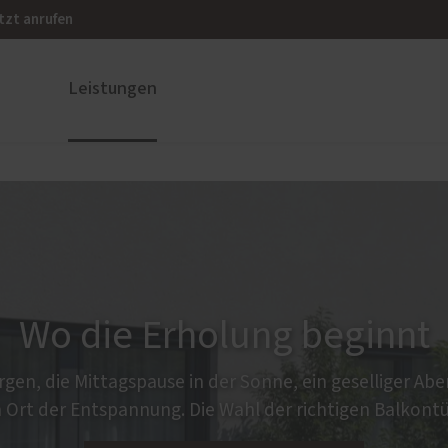
tzt anrufen
Leistungen
ustüren
Service
nium
Schallschutz-Simulator
und Holz-Aluminium
Förderung für Fenster un
Haustüren
stoff
u und Denkmal
Wo die Erholung beginnt
nen
en, die Mittagspause in der Sonne, ein geselliger Ab
n Ort der Entspannung. Die Wahl der richtigen Balkont