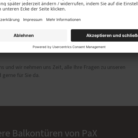
s und wir nehmen uns Zeit, alle Ihre Fragen zu unseren
 gerne für Sie da.
ere Balkontüren von PaX