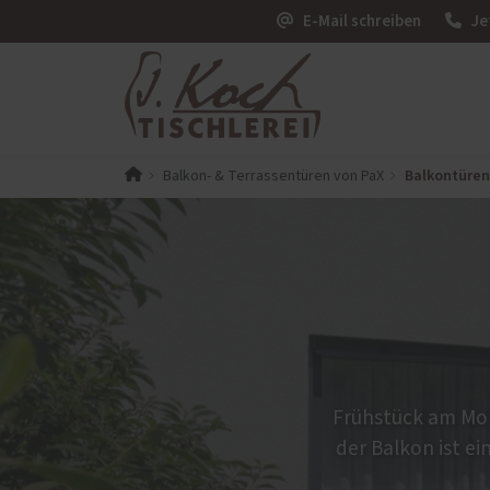
E-Mail schreiben
Je
Balkontüren
Balkon- & Terrassentüren von PaX
PaX-Fenster
PaX-Ha
Kunststoff
Alumi
Kunststoff-Aluminium
Holz 
K-LINE Aluminium
Kunst
Holz
Altba
Holz-Aluminium
Aktio
Altbau und Denkmal
Frühstück am Morg
Fenster-Aktion für den
der Balkon ist ei
Rundumschutz