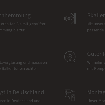
bruchhemmung

Skalie
erhalten Sie mit geprüfter
Mit unsere
emmung bis zur
passende 

Guter 
tzverglasung und massiven
Wir nehmen
e Balkontür ein echter
mit Kompe
igt in Deutschland

Montag
üren in Deutschland und
Unser Mon