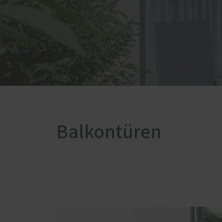
Innenausbau
Tischl
Bodenbeläge
Möbe
Trockenbau
Kinde
Zimmertüren
Treppen
Balkontüren