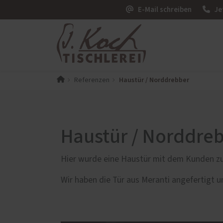
E-Mail schreiben
Je
Haustür / Norddrebber
Referenzen
PaX-Fenster
PaX-Ha
Kunststoff
Alumi
Kunststoff-Aluminium
Holz 
Haustür / Norddre
K-LINE Aluminium
Kunst
Holz
Altba
Hier wurde eine Haustür mit dem Kunden 
Holz-Aluminium
Aktio
Wir haben die Tür aus Meranti angefertigt un
Altbau und Denkmal
Fenster-Aktion für den
Rundumschutz