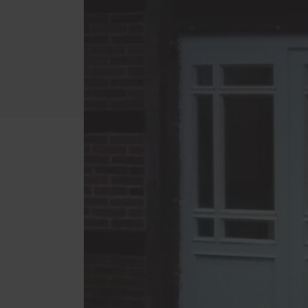
Innenausbau
Tischl
Bodenbeläge
Möbe
Trockenbau
Kinde
Zimmertüren
Treppen