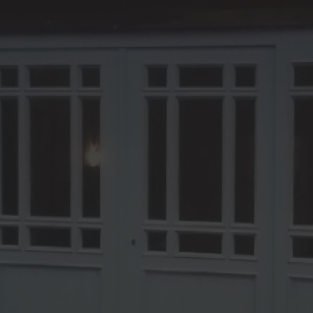
erarbeiten
lbau
rspielzeug / Holzpferde